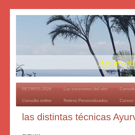
Ayurveda "
RETIROS 2026
Las estaciones del año
Consulta
Consulta online
Retiros Personalizados
Cursos y
las distintas técnicas Ayu