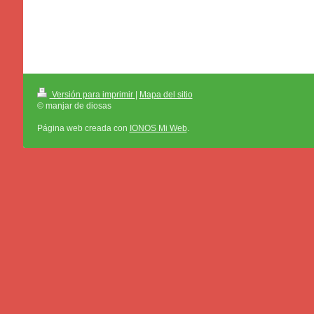
Versión para imprimir
|
Mapa del sitio
© manjar de diosas
Página web creada con
IONOS Mi Web
.