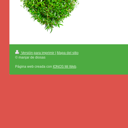
Versión para imprimir
|
Mapa del sitio
© manjar de diosas
Página web creada con
IONOS Mi Web
.