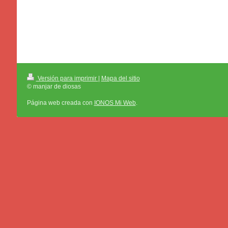
Versión para imprimir
|
Mapa del sitio
© manjar de diosas
Página web creada con
IONOS Mi Web
.